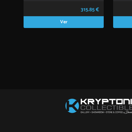
315.85 €
Ver