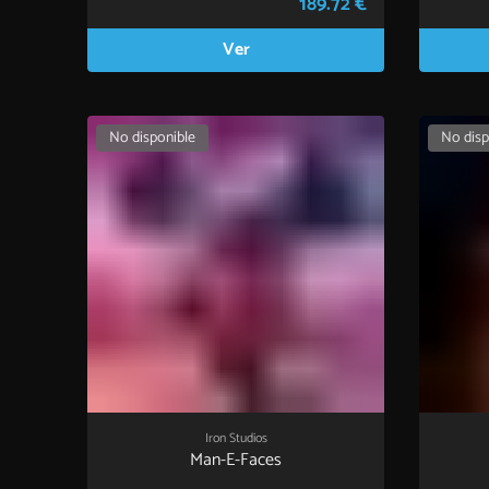
189.72 €
Ver
No disponible
No disp
Iron Studios
Man-E-Faces