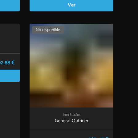
Ver
No disponible
92.88 €
Iron Studios
General Outrider