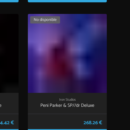
No disponible
Iron Studios
e
Peni Parker & SP//dr Deluxe
4.42 €
268.26 €