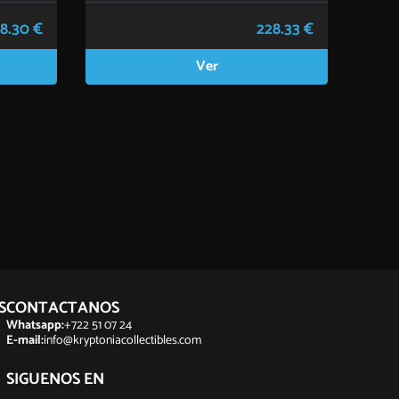
8.30 €
228.33 €
Ver
S
CONTACTANOS
Whatsapp:
+722 51 07 24
E-mail:
info@kryptoniacollectibles.com
SIGUENOS EN