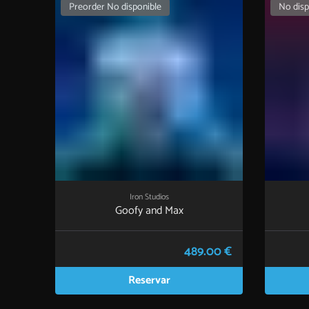
Preorder No disponible
No disp
Iron Studios
Goofy and Max
489.00 €
Reservar