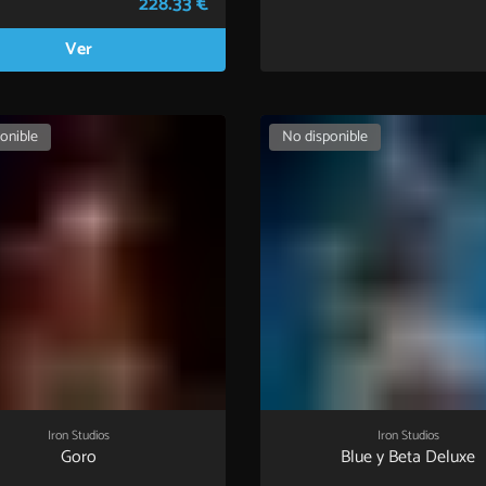
228.33 €
Ver
onible
No disponible
Iron Studios
Iron Studios
Goro
Blue y Beta Deluxe