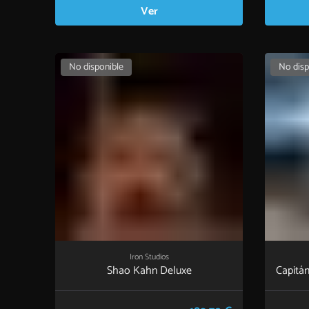
Ver
No disponible
No disp
Iron Studios
Shao Kahn Deluxe
Capitán