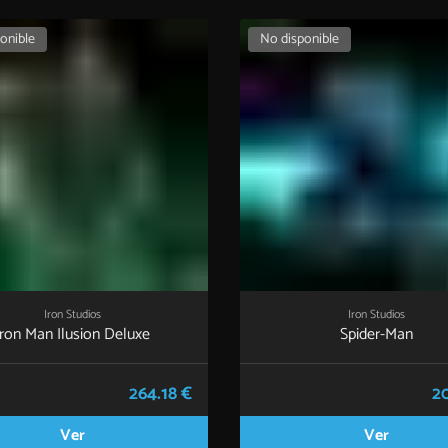
onible
No disponible
Iron Studios
Iron Studios
Iron Man Ilusion Deluxe
Spider-Man
264.18 €
20
Ver
Ver