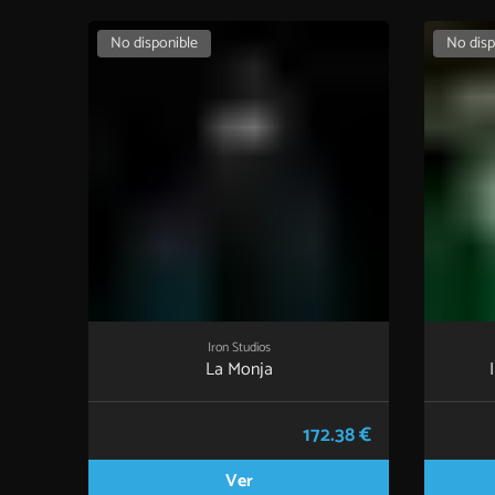
No disponible
No disp
Iron Studios
La Monja
172.38 €
Ver