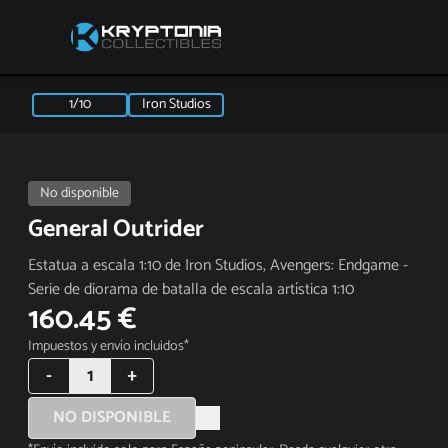
1/10
Iron Studios
No disponible
General Outrider
Estatua a escala 1:10 de Iron Studios, Avengers: Endgame -
Serie de diorama de batalla de escala artística 1:10
160.45 €
Impuestos y envío incluidos*
-
1
+
NO DISPONIBLE