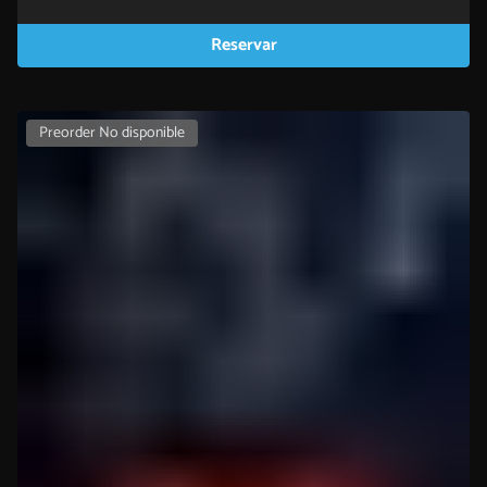
Reservar
Preorder No disponible