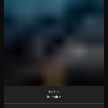
Hot Toys
Batmobile