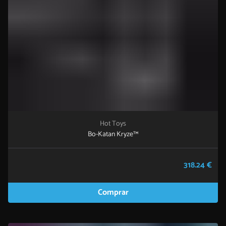
Hot Toys
Bo-Katan Kryze™
318.24 €
Comprar