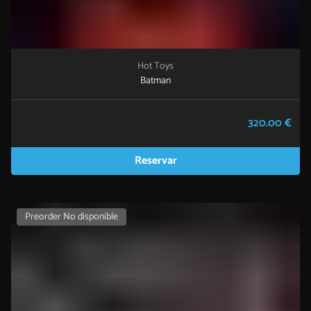
Hot Toys
Batman
320.00 €
Reservar
Preorder No disponible