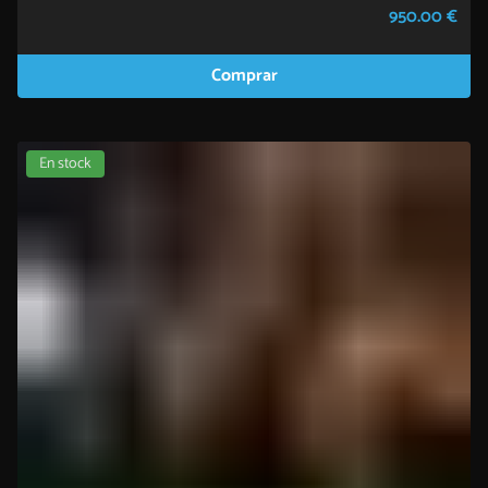
950.00 €
Comprar
En stock