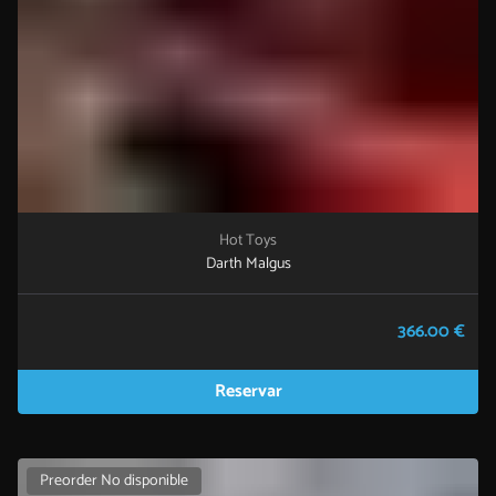
Hot Toys
Darth Malgus
366.00 €
Reservar
Preorder No disponible