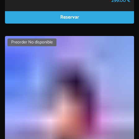
299.00 €
Reservar
Preorder No disponible