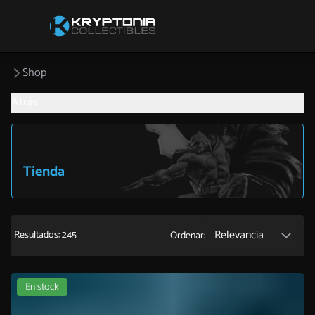
Shop
Atrás
Tienda
Relevancia
Resultados: 245
Ordenar:
En stock