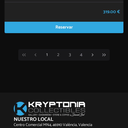
319.00 €
Reservar
1
2
3
4
NUESTRO LOCAL
Centro Comercial MN4, 46910 València, Valencia