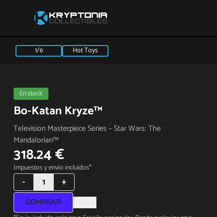
1/6
Hot Toys
En stock
Bo-Katan Kryze™
Television Masterpiece Series – Star Wars: The
Mandalorian™
318.24 €
Impuestos y envío incluidos*
-
1
+
COMPRAR