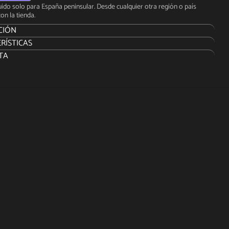
luido solo para España peninsular. Desde cualquier otra región o país
on la tienda.
CIÓN
RÍSTICAS
 DE ESTA FIGURA DE SEXTA ESCALA
TA
w y Hot Toys se complace en anunciar una reedición de la figura
onable Iron Man Mark XLIII de sexta escala altamente detallada y
para la película para los fanáticos que se han perdido este
inario traje en su lanzamiento inicial. ¡La figura de fundición se puede
 con el Hulkbuster de alta resistencia!
a coleccionable Mark XLIII con precisión de película es muy detallada y
pecialmente diseñada en base a la imagen de Robert Downey Jr. como
ark / Iron Man Mark XLIII en Avengers: Age of Ultron, con una
a de cabeza con casco de Tony Stark, rojo metálico, dorado. y
a plateada con efectos desgastados, funciones de iluminación LED y
e de diorama especialmente diseñada con un Ultron Mark I.
Marvel
nte: Hot Toys