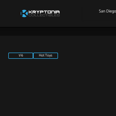
San Dieg
1/6
Hot Toys