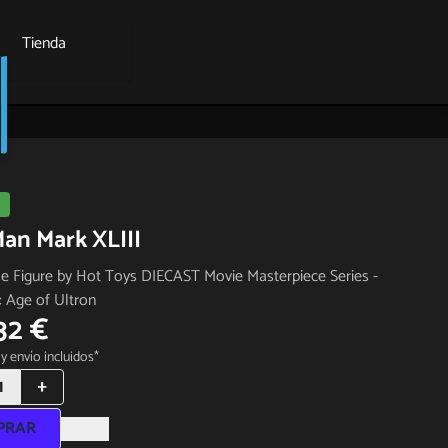
Tienda
Man Mark XLIII
le Figure by Hot Toys DIECAST Movie Masterpiece Series -
: Age of Ultron
32 €
y envío incluidos*
1
+
PRAR