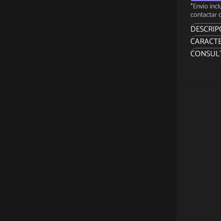
*Envío inc
contactar c
DESCRIP
CARACTE
ACERCA
CONSUL
Sidesho
colecci
precisa 
extraord
combinar
La figur
está es
Tony St
escultur
armadur
una bas
Marca: 
Fabrica