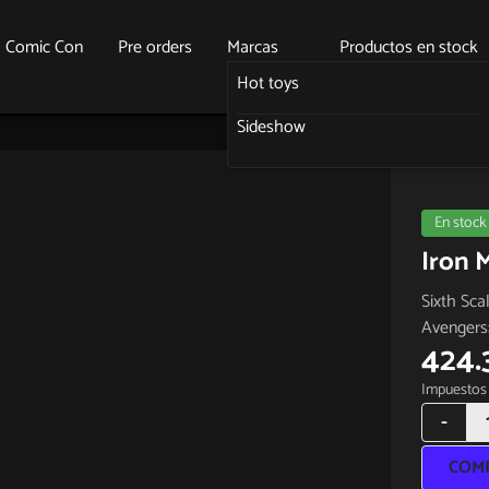
o Comic Con
Pre orders
Marcas
Productos en stock
Hot toys
Sideshow
En stock
Iron 
Sixth Sca
Avengers
424.
Impuestos 
-
COM