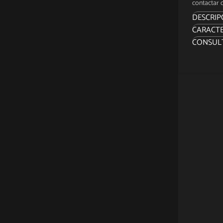
contactar c
DESCRIP
CARACTE
Los seg
CONSUL
de Tom 
propio 
lanzado
noche n
Sidesho
traje ro
la versi
Meticul
Parker i
present
con glo
múltipl
numeros
finamen
varieda
una vari
La vers
inspirad
desde d