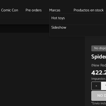
o Comic Con
Pre orders
Marcas
Productos en stock
Hot toys
Sideshow
No dispo
Spide
(New Red 
422.
Impuestos 
-
NO D
*Envío inc