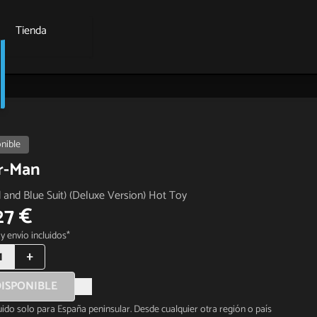
Tienda
nible
r-Man
and Blue Suit) (Deluxe Version) Hot Toy
27 €
y envío incluidos*
1
+
ISPONIBLE
luido solo para España peninsular. Desde cualquier otra región o país