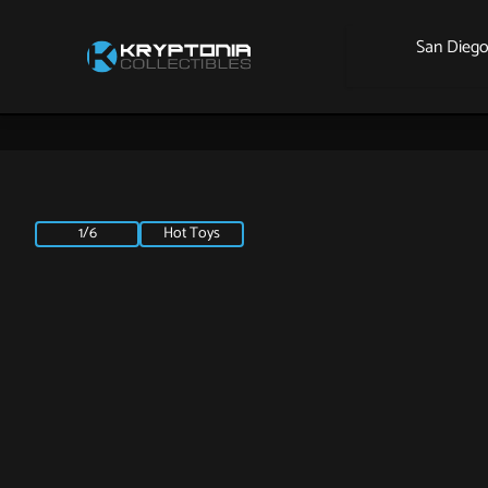
San Dieg
1/6
Hot Toys