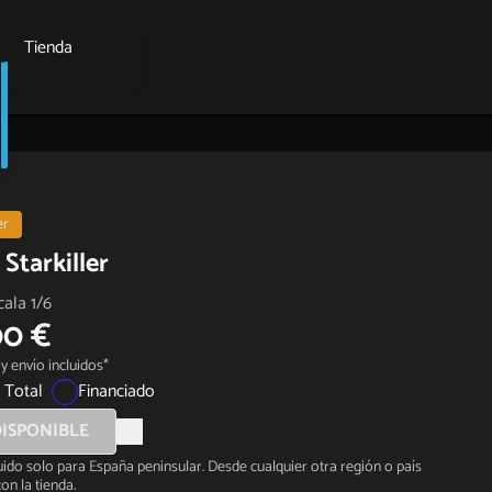
Tienda
er
Starkiller
cala 1/6
00 €
y envío incluidos*
 Total
Financiado
ISPONIBLE
luido solo para España peninsular. Desde cualquier otra región o país
on la tienda.