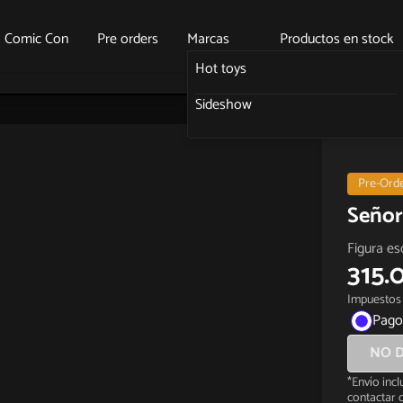
o Comic Con
Pre orders
Marcas
Productos en stock
Hot toys
Sideshow
Pre-Ord
Señor 
Figura es
315.
Impuestos 
Pago
NO D
*Envío inc
contactar c