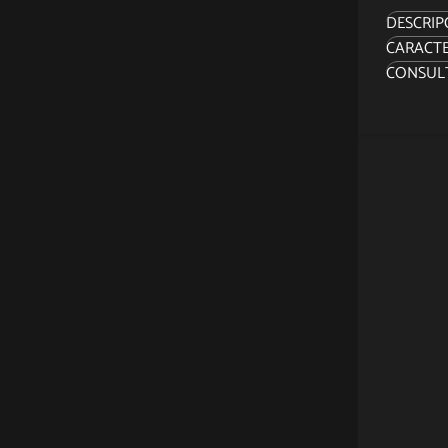
DESCRIP
CARACTE
Como ap
CONSUL
Starkill
devasta
luz™. S
emocion
respues
¡Celebre
complac
Starkill
¡La figu
armadur
Lightsa
exhibici
¡Abraza 