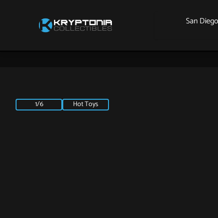
San Dieg
1/6
Hot Toys