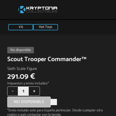
1/6
Hot Toys
No disponible
Scout Trooper Commander™
Sixth Scale Figure
291.09 €
Impuestos y envío incluidos*
-
1
+
NO DISPONIBLE
*Envío incluido solo para España peninsular. Desde cualquier otra
región o país contactar con la tienda.