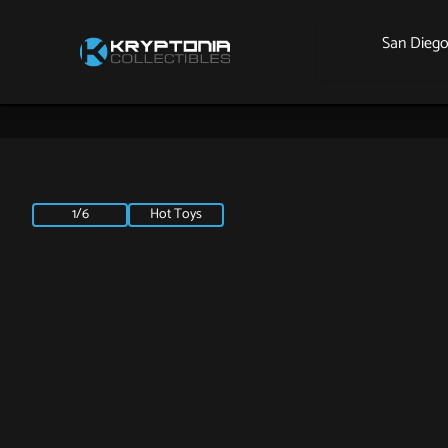
San Dieg
1/6
Hot Toys