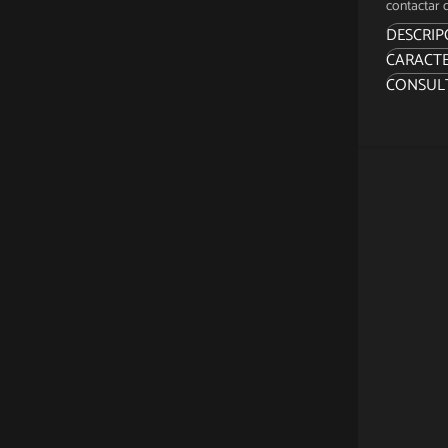
contactar c
DESCRIP
CARACTE
SOBRE 
CONSUL
Iron Ma
icónicos
se vio 
Diseñad
presenta
precisió
armadur
detalla
La figur
meticul
Mark III
parecid
ilumina
batalla,
para un
armadur
esculpi