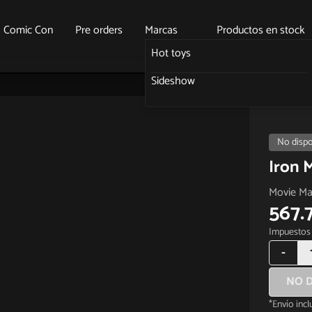
o Comic Con
Pre orders
Marcas
Productos en stock
Hot toys
Sideshow
No dispo
Iron M
Movie Mas
567.
Impuestos 
-
NO D
*Envío inc