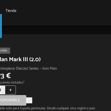
Tienda
nible
an Mark III (2.0)
terpiece Diecast Series – Iron Man
73 €
y envío incluidos*
1
+
ISPONIBLE
luido solo para España peninsular. Desde cualquier otra región o país