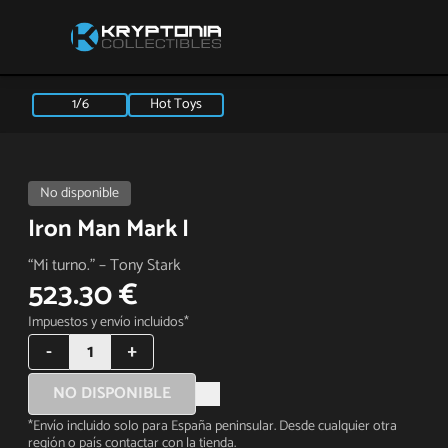
1/6
Hot Toys
No disponible
Iron Man Mark I
“Mi turno.” – Tony Stark
523.30 €
Impuestos y envío incluidos*
-
1
+
NO DISPONIBLE
*Envío incluido solo para España peninsular. Desde cualquier otra
región o país contactar con la tienda.