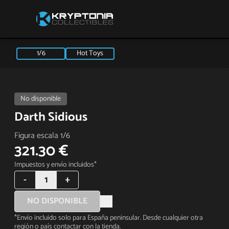
1/6
Hot Toys
No disponible
Darth Sidious
Figura escala 1/6
321.30 €
Impuestos y envío incluidos*
-
1
+
NO DISPONIBLE
*Envío incluido solo para España peninsular. Desde cualquier otra
región o país contactar con la tienda.