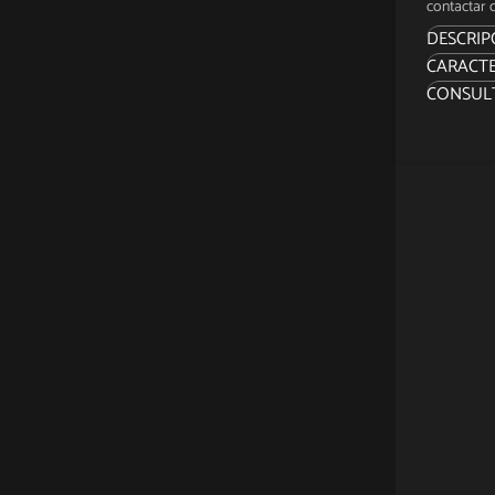
contactar c
DESCRIP
CARACTE
Si bien
CONSUL
armadur
reconoc
una for
vehícul
rápido 
atravie
Trooper
ligeras 
en la bat
¡Sidesh
de Star
Legion A
Wars: T
La figu
rifle bl
La figu
aproxim
del bat
asombro