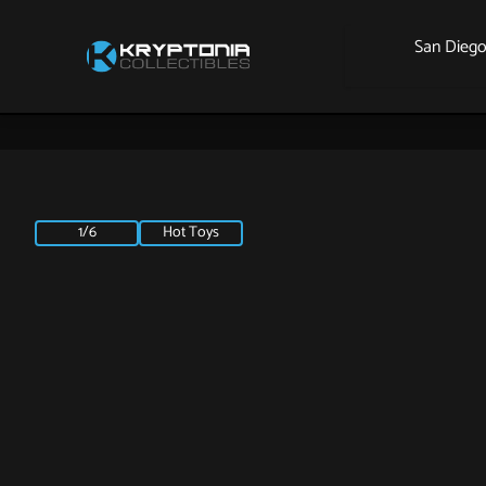
San Dieg
1/6
Hot Toys