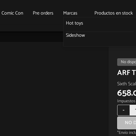
o Comic Con
Pre orders
Marcas
Productos en stock
Hot toys
Sideshow
No dispo
ARF T
Sixth Sca
658.
Impuestos 
-
NO D
*Envío inc