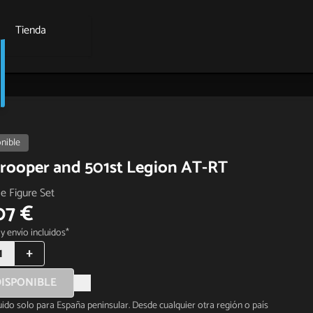
Tienda
nible
rooper and 501st Legion AT-RT
le Figure Set
07 €
y envío incluidos*
1
+
ISPONIBLE
luido solo para España peninsular. Desde cualquier otra región o país