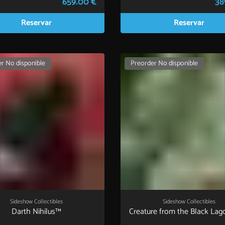
659.00 €
38
Reservar
Reservar
r No disponible
Preorder No disponible
Sideshow Collectibles
Sideshow Collectibles
Darth Nihilus™
Creature from the Black Lag
Variant)