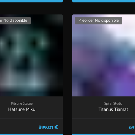
r No disponible
Preorder No disponible
Kitsune Statue
Spiral Studio
Hatsune Miku
Titanus Tiamat
899.01 €
63