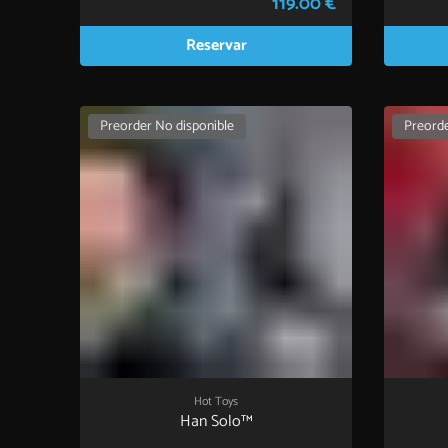
119.00 €
Reservar
Preorder No disponible
Preorde
Hot Toys
Han Solo™