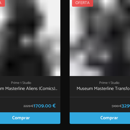
A
OFERTA
Prime 1 Studio
Prime 1 Studio
m Masterline Aliens (Comics)
Museum Masterline Transfo
Warrior Alien
Dark of the Moon (Film) Je
Optimus Prime Bonus Ver
1709.00 €
329
2229 €
5100 €
Comprar
Comprar