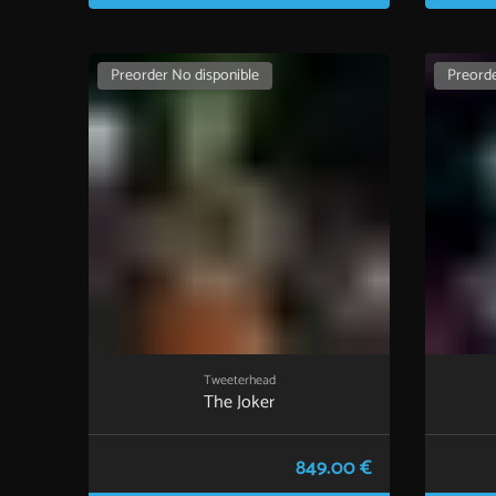
Preorder No disponible
Preorde
Tweeterhead
The Joker
849.00 €