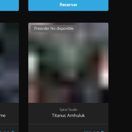
Reservar
Preorder No disponible
Spiral Studio
ame
Titanus Amhuluk