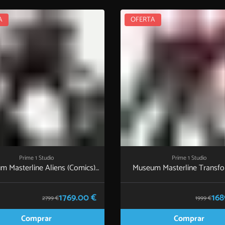
A
OFERTA
Prime 1 Studio
Prime 1 Studio
m Masterline Aliens (Comics)
Museum Masterline Transfo
 Alien "Battle Diorama" EX
Bumblebee (Film) Optimus 
Version
Cybertron Edition EX Ver
1769.00 €
168
2799 €
1999 €
Comprar
Comprar