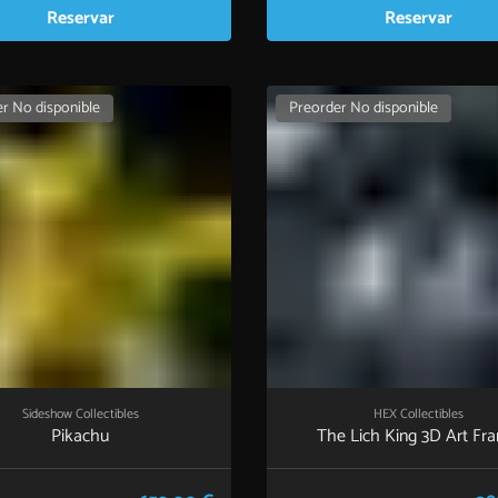
Reservar
Reservar
r No disponible
Preorder No disponible
Sideshow Collectibles
HEX Collectibles
Pikachu
The Lich King 3D Art Fr