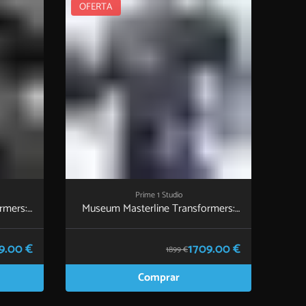
OFERTA
Prime 1 Studio
rmers:
Museum Masterline Transformers:
twing
Age of Extinction Galvatron EX
sion
Version
9.00 €
1709.00 €
1899 €
Comprar