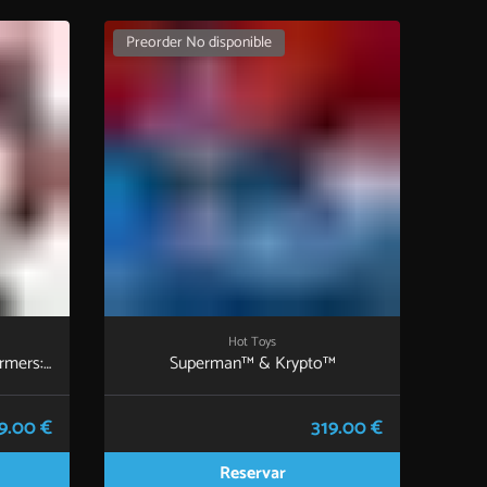
Preorder No disponible
Hot Toys
rmers:
Superman™ & Krypto™
Prime
sion
9.00 €
319.00 €
Reservar