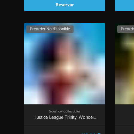
Reservar
Preorder No disponible
Preorde
Sideshow Collectibles
Justice League Trinity: Wonder
Woman™