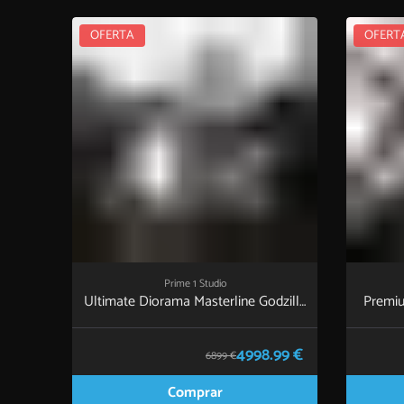
OFERTA
OFERT
Prime 1 Studio
Ultimate Diorama Masterline Godzilla
Premiu
vs Kong Godzilla vs Kong Final Battle
Rogue
4998.99 €
6899 €
Comprar