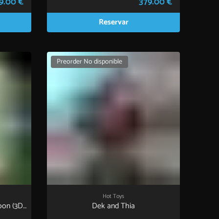
9.00 €
379.00 €
Reservar
Preorder No disponible
Hot Toys
oon (3D
Dek and Thia