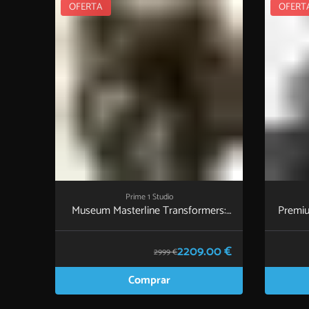
OFERTA
OFERT
Prime 1 Studio
Museum Masterline Transformers:
Premiu
Dark of the Moon (Film) Megatron EX
Bonus Version
2209.00 €
2999 €
Comprar