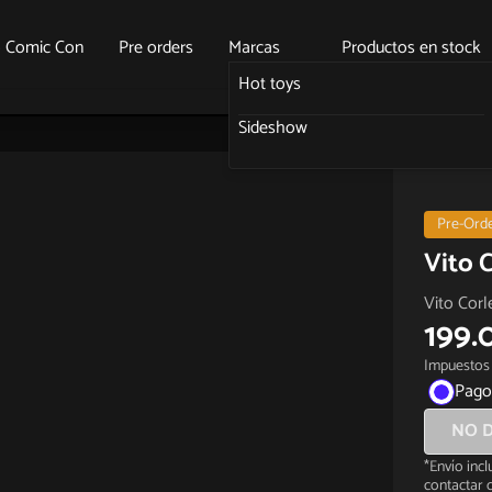
o Comic Con
Pre orders
Marcas
Productos en stock
Hot toys
Sideshow
Pre-Ord
Vito 
Vito Corl
199.
Impuestos 
Pago
NO D
*Envío inc
contactar c