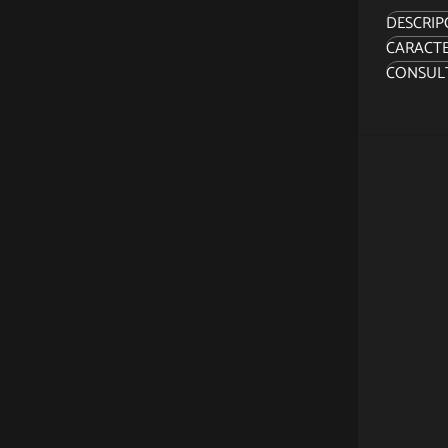
DESCRIP
CARACTE
"Le haré
CONSUL
De la l
con org
icónico 
detalle 
Mediant
recrea f
hecho de
prendid
serenas
Su cara
esculpi
legenda
juegos 
poses cl
Vito, qu
Corleon
una époc
en la pi