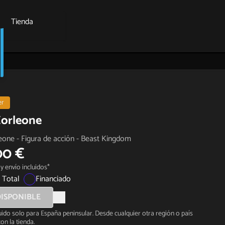
Tienda
er
Corleone
eone - Figura de acción - Beast Kingdom
00 €
y envío incluidos*
 Total
Financiado
ISPONIBLE
luido solo para España peninsular. Desde cualquier otra región o país
on la tienda.