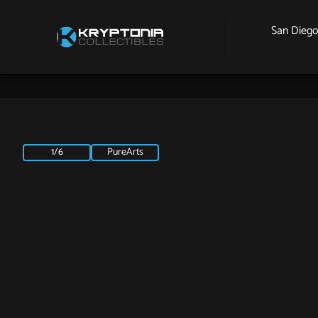
San Dieg
1/6
PureArts