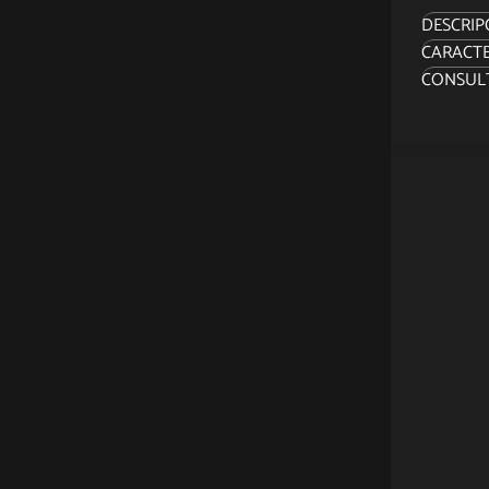
DESCRIP
CARACTE
“¡Vi rep
CONSUL
¡Piltov
Present
Hextech
Las luce
La estat
para cr
estatua