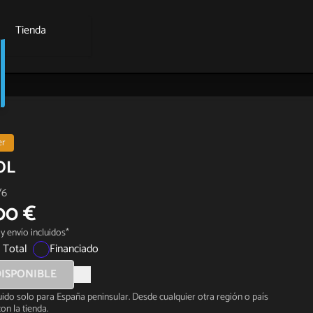
Tienda
er
LOL
/6
00 €
y envío incluidos*
 Total
Financiado
ISPONIBLE
luido solo para España peninsular. Desde cualquier otra región o país
on la tienda.