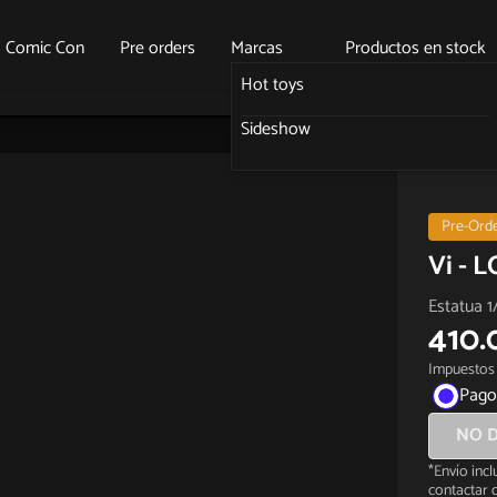
o Comic Con
Pre orders
Marcas
Productos en stock
Hot toys
Sideshow
Pre-Ord
Vi - 
Estatua 1
410.
Impuestos 
Pago
NO D
*Envío inc
contactar c