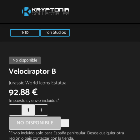
1/10
Iron Studios
No disponible
Velociraptor B
Jurassic World Icons Estatua
92.88 €
Impuestos y envío incluidos*
-
1
+
NO DISPONIBLE
*Envío incluido solo para España peninsular. Desde cualquier otra
región o país contactar con la tienda.