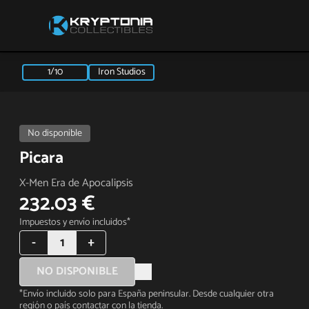
1/10
Iron Studios
No disponible
Picara
X-Men Era de Apocalipsis
232.03 €
Impuestos y envío incluidos*
-
1
+
NO DISPONIBLE
*Envío incluido solo para España peninsular. Desde cualquier otra
región o país contactar con la tienda.