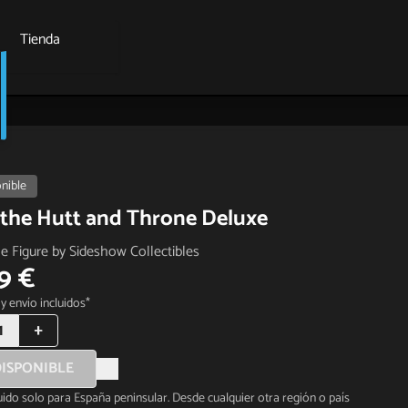
Tienda
nible
 the Hutt and Throne Deluxe
le Figure by Sideshow Collectibles
19 €
y envío incluidos*
1
+
ISPONIBLE
luido solo para España peninsular. Desde cualquier otra región o país