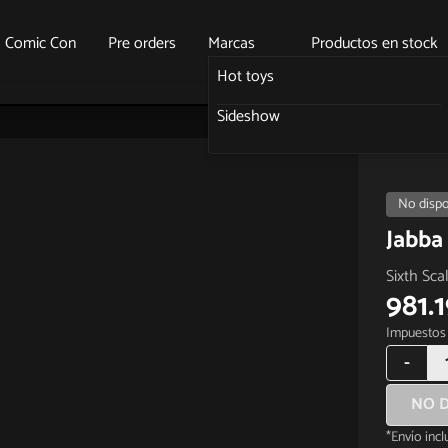
o Comic Con
Pre orders
Marcas
Productos en stock
Hot toys
Sideshow
No dispo
Jabba
Sixth Sca
981.
Impuestos 
-
NO D
*Envío inc