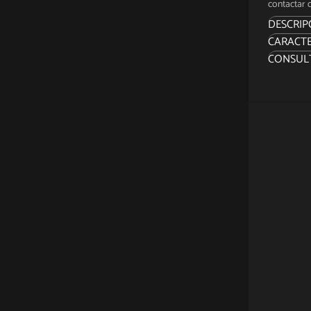
contactar c
DESCRIP
CARACTE
ACERCA
CONSUL
“No habr
¡El ilus
juego d
colecció
Basado 
del Jedi
detallad
Este le
si te di
un corto
Jabba th
te permi
de ojos
inspecc