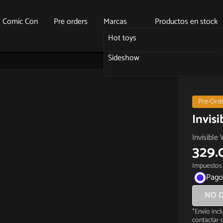
o Comic Con
Pre orders
Marcas
Productos en stock
Hot toys
Sideshow
Pre-Ord
Invis
Invisible
329.
Impuestos 
Pago
NO D
*Envío inc
contactar c