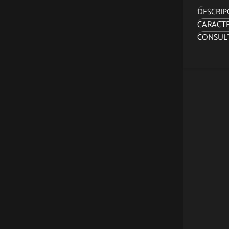
DESCRIP
CARACTE
No me r
CONSUL
familia. 
Bienven
un eleg
con emo
alternat
enfrent
equilibr
Storm, t
intelect
también 
misión 
del pla
liderar 
pilar de
figura c
cabeza d
meticul
su unifo
juego. 
guantes,
poses q