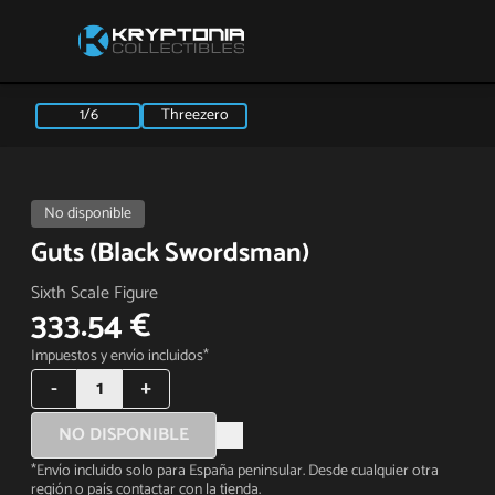
1/6
Threezero
No disponible
Guts (Black Swordsman)
Sixth Scale Figure
333.54 €
Impuestos y envío incluidos*
-
1
+
NO DISPONIBLE
*Envío incluido solo para España peninsular. Desde cualquier otra
región o país contactar con la tienda.