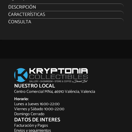
DESCRIPCIÓN
CARACTERÍSTICAS
ACERCA DE ESTA ESTATUA A ESCALA 1:3
CONSULTA
¡El renombrado Joker interpretado por Joaquin Phoenix, gana
su estatua por parte de Iron Studios!
Con los brazos abiertos y los ojos cerrados, con su larga
melena teñida de verde y una sonrisa introspectiva en su rostro
maquillado, una figura psicodélica baja bailando las escalinatas
de una ciudad contaminada de Gotham, ataviada con un
llamativo traje burdeos, con un chaleco amarillo y un camisa
verde estampada.
NUESTRO LOCAL
Sideshow y Iron Studios presentan The Joker Prime Scale 1: 3
Centro Comercial MN4, 46910 València, Valencia
Statue, que presenta al villano más loco de DC en su última
versión cinematográfica, Joker. Sobre una base en forma de
Horario:
escalera de piedra, con pasamanos metálico a su derecha, la
Lunes a Jueves 16:00–22:00
figura del payaso asesino, tal como se describe en la hoja sucia
Viernes y Sábado 10:00–22:00
y gastada del tabloide Gotham Examiner, que adorna el reverso
Domingo Cerrado
de la base, posa como en un baile frenético pisando fuerte y
DATOS DE INTERES
pateando charcos, emulando una versión distorsionada de
Facturación y Pagos
Gene Kelly, del clásico Cantando bajo la lluvia, en un escenario
Envios y seguimientos