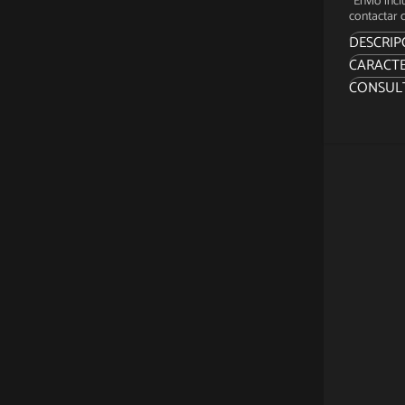
*Envío inc
contactar c
DESCRIP
CARACTE
Dark Ho
CONSUL
ofrecer 
escala 
Con un v
infinita
El ángel
equipad
¿Cansad
municio
golpe. I
Celebra
acción 