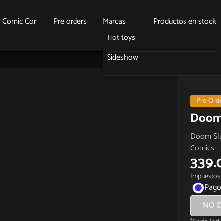
o Comic Con
Pre orders
Marcas
Productos en stock
Hot toys
Sideshow
Pre-Ord
Doom 
Doom Slay
Comics
339.
Impuestos 
Pago
NO D