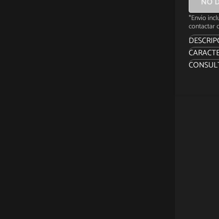
NO D
*Envío inc
contactar c
DESCRIP
CARACTE
Marcado
CONSUL
en un L
Emperad
Maestro 
Para cel
Hot Toy
esta pel
sexta es
El cole
Vader m
una sem
traje co
una luz 