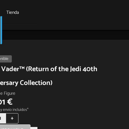
Tienda
nible
 Vader™ (Return of the Jedi 40th
ersary Collection)
le Figure
01 €
y envío incluidos*
1
+