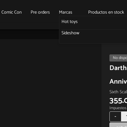
o Comic Con
Pre orders
Marcas
Productos en stock
Hot toys
Sideshow
No dispo
Darth
Anniv
Sixth Sca
355.
Impuestos 
-