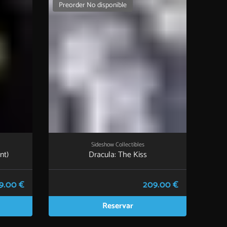
Preorder No disponible
Sideshow Collectibles
nt)
Dracula: The Kiss
9.00 €
209.00 €
Reservar