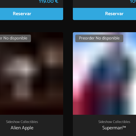
119.00 €
10
Reservar
Reservar
r No disponible
Preorder No disponible
Sideshow Collectibles
Sideshow Collectibles
Alien Apple
Superman™