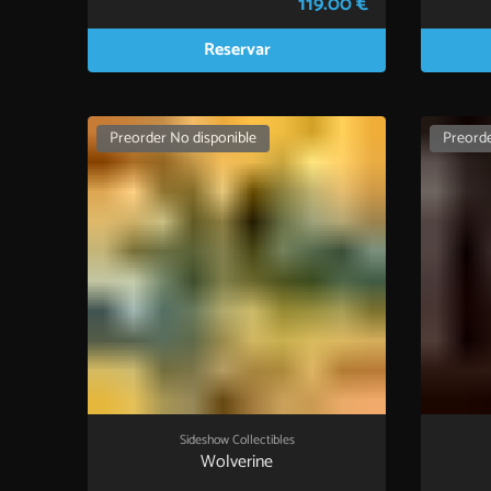
119.00 €
Reservar
Preorder No disponible
Preorde
Sideshow Collectibles
Wolverine