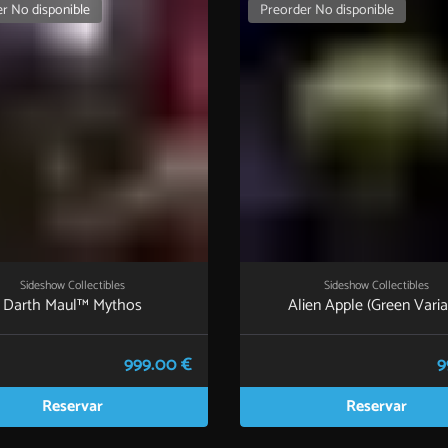
r No disponible
Preorder No disponible
Sideshow Collectibles
Sideshow Collectibles
Darth Maul™ Mythos
Alien Apple (Green Varia
999.00 €
9
Reservar
Reservar