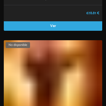
678.81 €
Ver
No disponible