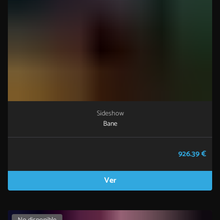
Sideshow
Bane
926.39 €
Ver