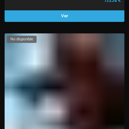
723.24 €
Ver
No disponible