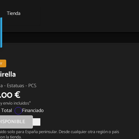
Tienda
er
rella
a - Estatuas - PCS
.00 €
y envío incluidos*
 Total
Financiado
ISPONIBLE
luido solo para España peninsular. Desde cualquier otra región o país
on la tienda.