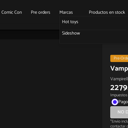
o Comic Con
Pre orders
Marcas
Productos en stock
Hot toys
Sideshow
Pre-Ord
Vampi
Vampirell
2279
Impuestos 
Pago
NO D
*Envío inc
contactar c