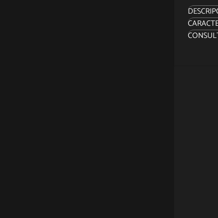
DESCRIP
CARACTE
Sideshow
CONSUL
Vampire
aterrad
Inspirad
1:2 mide
sobrenat
complet
musculat
con un 
cubren e
El impre
enfatiza
uñas qu
Hermosa
mano ex
noche.
¡Déjate 
tu cole