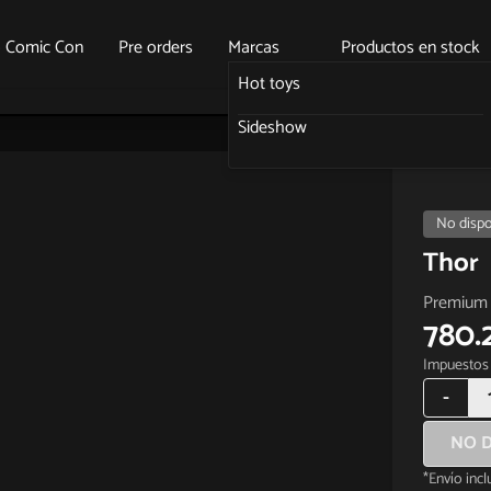
o Comic Con
Pre orders
Marcas
Productos en stock
Hot toys
Sideshow
No dispo
Thor
Premium 
780.
Impuestos 
-
NO D
*Envío inc