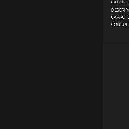
contactar c
DESCRIP
CARACTE
ACERCA
CONSUL
“Tu ham
la cura!”
Sidesho
coleccio
En verd
ancho m
derriba
Thor bal
martill
príncipe
La figu
PVC y u
dobladi
aparici