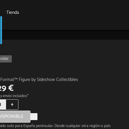
Tienda
nible
Format™ Figure by Sideshow Collectibles
29 €
y envío incluidos*
1
+
ISPONIBLE
luido solo para España peninsular. Desde cualquier otra región o país