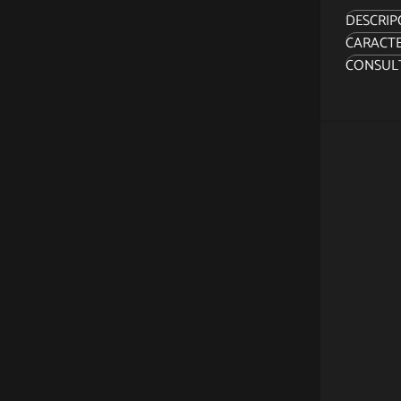
DESCRIP
CARACTE
¿Qué hic
CONSUL
Sidesho
Malvavi
universo
Stay Pu
manifes
alto y r
La vibr
contras
afable 
rodean a
miniatur
este col
¡Elige 
de PCS 