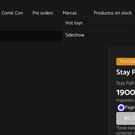
o Comic Con
Pre orders
Marcas
Productos en stock
Hot toys
Sideshow
Pre-Ord
Stay 
Stay Puf
1900
Impuestos 
Pago
NO D
*Envío inc
contactar c