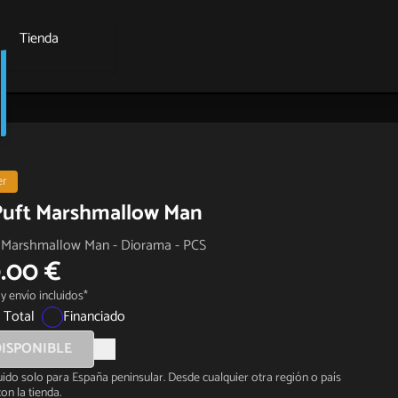
Tienda
er
Puft Marshmallow Man
t Marshmallow Man - Diorama - PCS
.00 €
y envío incluidos*
 Total
Financiado
ISPONIBLE
luido solo para España peninsular. Desde cualquier otra región o país
on la tienda.