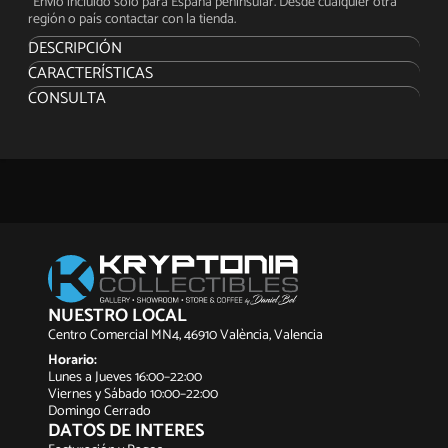
*Envío incluido solo para España peninsular. Desde cualquier otra
región o país contactar con la tienda.
DESCRIPCIÓN
CARACTERÍSTICAS
Tamashii Nations presenta para la colección The Robot Spirits
CONSULTA
la nueva versión del EVA-02 basado en la próxima película
"Evangelion: 3.0+1.0 Thrice Upon a Time". Se trata de una figura
articulada hecha en PVC que mide unos 17 cm. Incluye 2x
Manos derechas y 3x Manos izquierdas, 1x Mochila A, 1x
Mochila B y arma.
NUESTRO LOCAL
Centro Comercial MN4, 46910 València, Valencia
Horario:
Lunes a Jueves 16:00–22:00
Viernes y Sábado 10:00–22:00
Domingo Cerrado
DATOS DE INTERES