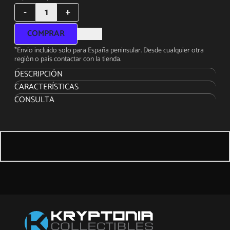
-
1
+
COMPRAR
*Envío incluido solo para España peninsular. Desde cualquier otra
región o país contactar con la tienda.
DESCRIPCIÓN
CARACTERÍSTICAS
Este planeta es una reserva de caza. Y nosotros somos la
CONSULTA
presa. Por si no te diste cuenta, nos acaban de desenterrar.
Enviaron a los perros, igual que tú si estuvieras acechando
jabalíes o cazando codornices. Nos separaron y nos
observaron. Nos pusieron a prueba.
Prime 1 Studio se enorgullece de presentar nuestra próxima
incorporación a la gran familia Predators. Uniéndose a la serie
Museum Masterline, presentamos la versión extra de lujo en
escala 1/3 MMPR-03DXS: Berserker Predator de la película
Predators de 2010.
El Depredador, también conocido como Yautja, es una raza
despiadada pero honorable de cazadores intergalácticos
sedientos de sangre, sujetos a su propio código moral. El
Depredador Berserker, en cambio, no siente la necesidad de