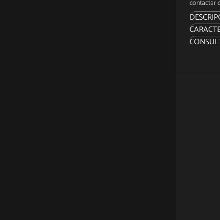
contactar c
DESCRIP
CARACTE
"¡Déjano
CONSUL
Sidesho
Kombat a
inspirad
La estat
sobre u
lo largo
arena p
volátil 
demostr
La estat
Mortal 
híbrido 
juego y