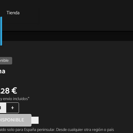
Tienda
nible
na
.28 €
y envío incluidos*
1
+
ISPONIBLE
luido solo para España peninsular. Desde cualquier otra región o país