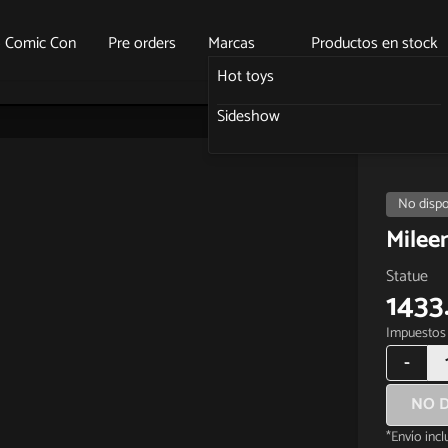
o Comic Con
Pre orders
Marcas
Productos en stock
Hot toys
Sideshow
No dispo
Milee
Statue
1433
Impuestos 
-
NO D
*Envío inc