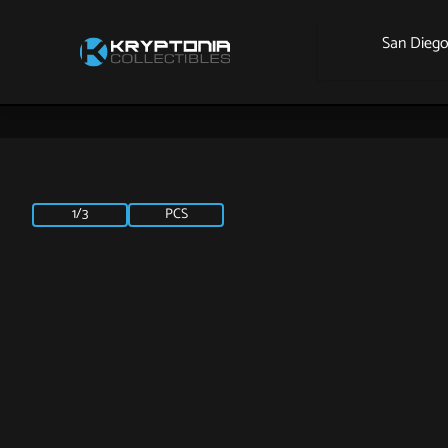
San Dieg
1/3
PCS