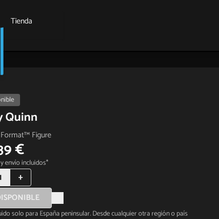
Tienda
nible
y Quinn
Format™ Figure
39 €
y envío incluidos*
1
+
ISPONIBLE
luido solo para España peninsular. Desde cualquier otra región o país