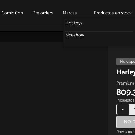
o Comic Con
Pre orders
Marcas
Productos en stock
Hot toys
Sideshow
No dispo
Harle
Premium 
809.
Impuestos 
-
NO D
*Envío inc