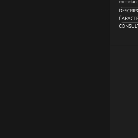
contactar c
DESCRIP
CARACTE
"¿Qué p
CONSUL
“Estoy 
Sidesho
de DC Co
en The 
¿Qué es
Robbie, 
de anch
patrón d
multicol
tímidame
como el
La figu
esculpid
disfraz
icónico
cordone
una chaq
espalda