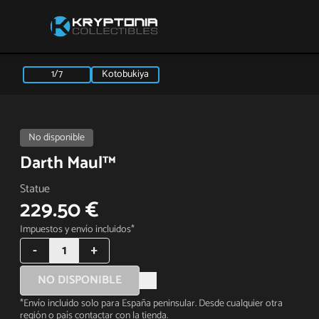
1/7
Kotobukiya
No disponible
Darth Maul™
Statue
229.50 €
Impuestos y envío incluidos*
-
1
+
NO DISPONIBLE
*Envío incluido solo para España peninsular. Desde cualquier otra
región o país contactar con la tienda.