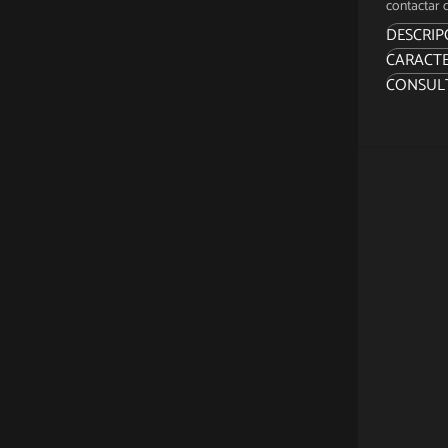
contactar c
DESCRIP
CARACTE
“Gotham 
CONSUL
Sidesho
un cole
alternat
Sumérge
de Batma
figura 
de anch
del ent
un tejad
tubería
de detec
sus ases
La figu