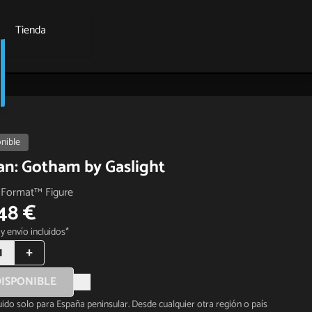
Tienda
nible
n: Gotham by Gaslight
Format™ Figure
48 €
y envío incluidos*
1
+
ISPONIBLE
luido solo para España peninsular. Desde cualquier otra región o país