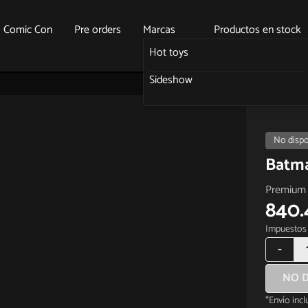
o Comic Con
Pre orders
Marcas
Productos en stock
Hot toys
Sideshow
No dispo
Batma
Premium 
840.
Impuestos 
-
NO D
*Envío inc