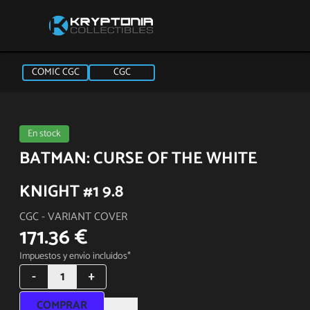
COMIC CGC
CGC
En stock
BATMAN: CURSE OF THE WHITE
KNIGHT #1 9.8
CGC - VARIANT COVER
171.36 €
Impuestos y envío incluidos*
-
1
+
COMPRAR