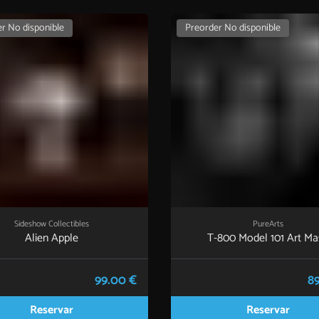
r No disponible
Preorder No disponible
Sideshow Collectibles
PureArts
Alien Apple
T-800 Model 101 Art Ma
99.00 €
89
Reservar
Reservar