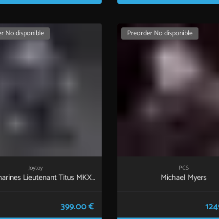
r No disponible
Preorder No disponible
Joytoy
PCS
arines Lieutenant Titus MKX
Michael Myers
Helmet & Display Stand
399.00 €
124