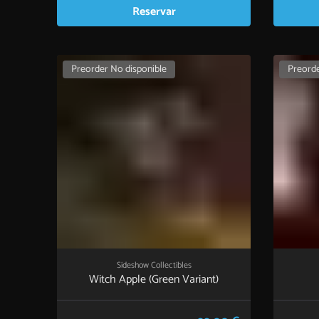
Reservar
Preorder No disponible
Preorde
Sideshow Collectibles
Witch Apple (Green Variant)