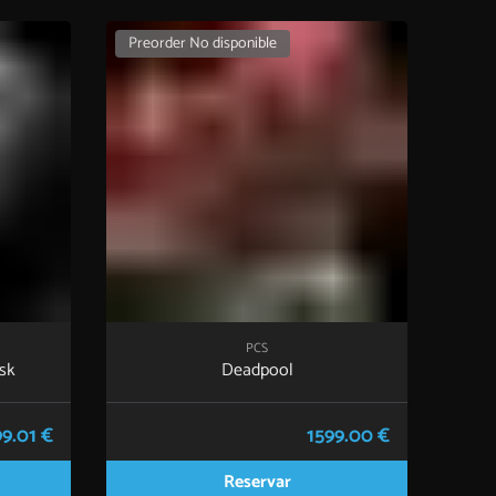
Preorder No disponible
PCS
sk
Deadpool
9.01 €
1599.00 €
Reservar