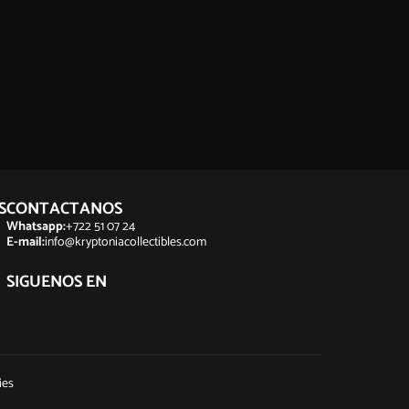
S
CONTACTANOS
Whatsapp:
+722 51 07 24
E-mail:
info@kryptoniacollectibles.com
SIGUENOS EN
ies