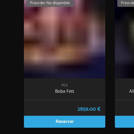
Preorder No disponible
Preorde
PCS
Boba Fett
Al
2859.00 €
Reservar