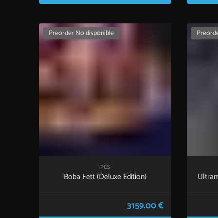
Preorder No disponible
Preorde
PCS
Boba Fett (Deluxe Edition)
Ultram
3159.00 €