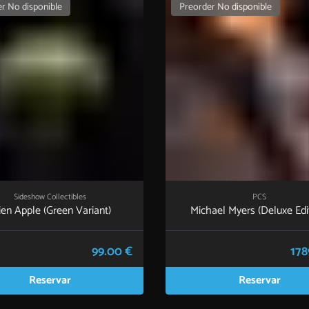
r No disponible
Preorder No disponible
Sideshow Collectibles
PCS
ien Apple (Green Variant)
Michael Myers (Deluxe Edi
99.00 €
178
Reservar
Reservar