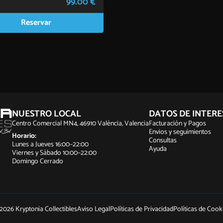
99.00 €
Reservar
NUESTRO LOCAL
DATOS DE INTERE
Centro Comercial MN4, 46910 València, Valencia
Facturación y Pagos
Envios y seguimientos
Horario:
Consultas
Lunes a Jueves 16:00–22:00
Ayuda
Viernes y Sábado 10:00–22:00
Domingo Cerrado
2026 Kryptonia Collectibles
Aviso Legal
Políticas de Privacidad
Políticas de Cook